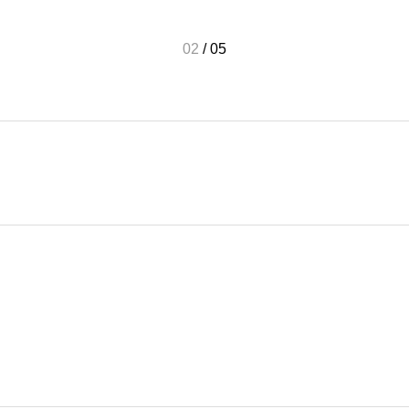
02
/
05